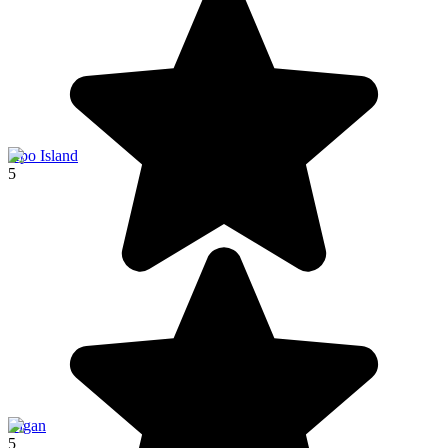
Apo Island
5
Vigan
5