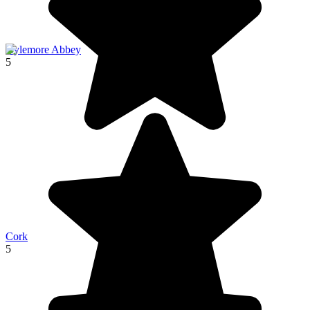
Kylemore Abbey
5
Cork
5