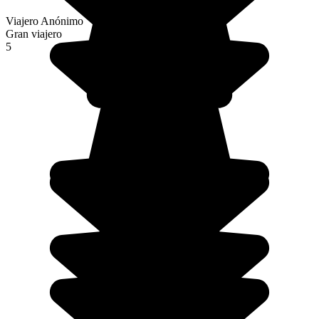
Viajero Anónimo
Gran viajero
5