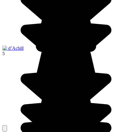
Ile d’Achill
5