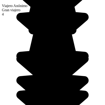
Viajero Anónimo
Gran viajero
4