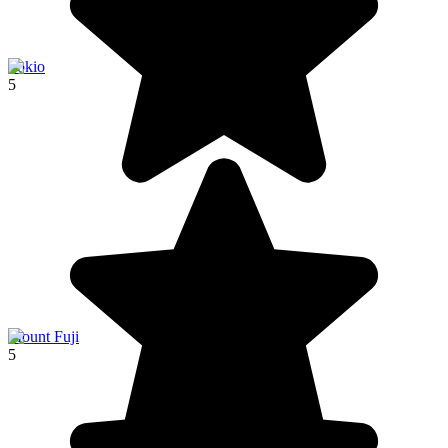
Tokio
5
Mount Fuji
5