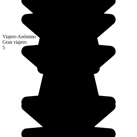
Viajero Anónimo
Gran viajero
5