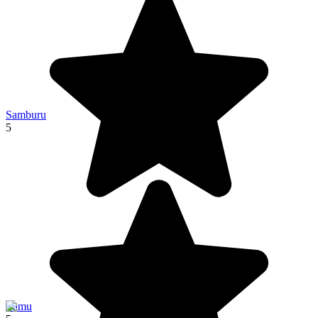
Samburu
5
Lamu