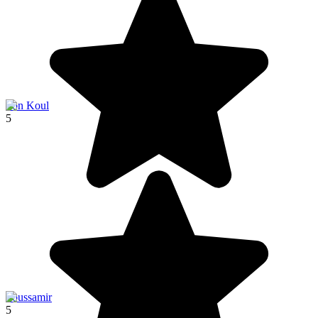
Son Koul
5
Soussamir
5