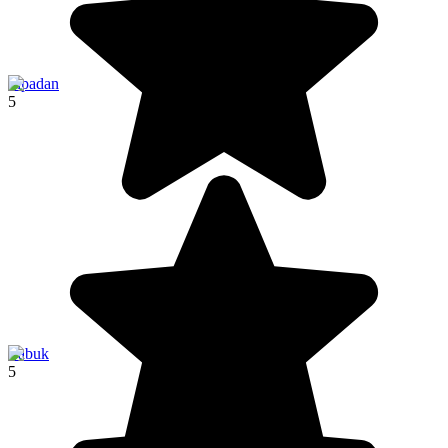
Sipadan
5
Labuk
5