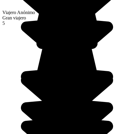
Viajero Anónimo
Gran viajero
5