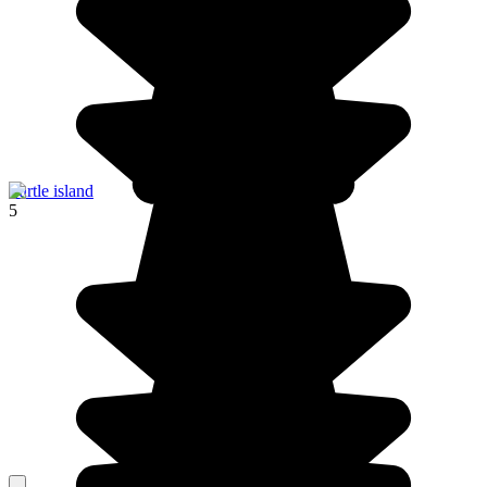
Turtle island
5