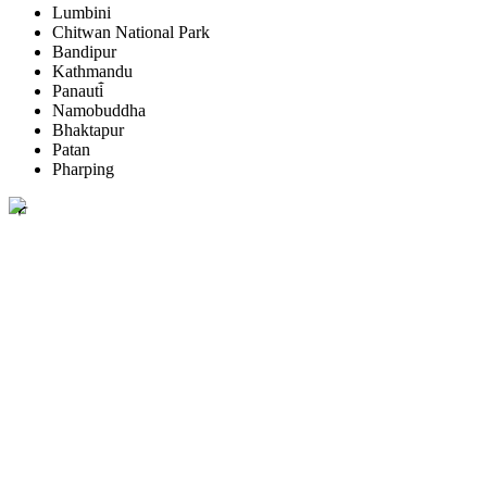
Lumbini
Chitwan National Park
Bandipur
Kathmandu
Panauti̇̄
Namobuddha
Bhaktapur
Patan
Pharping