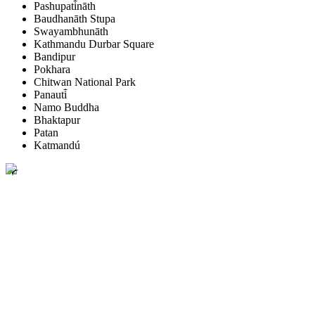
Pashupati̇̄nāth
Baudhanāth Stupa
Swayambhunāth
Kathmandu Durbar Square
Bandipur
Pokhara
Chitwan National Park
Panauti̇̄
Namo Buddha
Bhaktapur
Patan
Katmandú