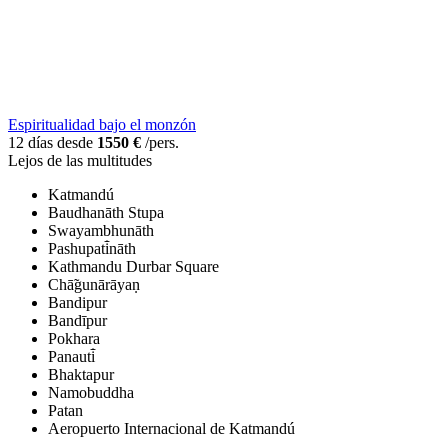
Espiritualidad bajo el monzón
12 días desde
1550 €
/pers.
Lejos de las multitudes
Katmandú
Baudhanāth Stupa
Swayambhunāth
Pashupati̇̄nāth
Kathmandu Durbar Square
Chā̃gunārāyaṇ
Bandipur
Bandīpur
Pokhara
Panauti̇̄
Bhaktapur
Namobuddha
Patan
Aeropuerto Internacional de Katmandú