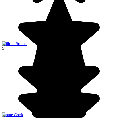
Milford Sound
5
Monte Cook