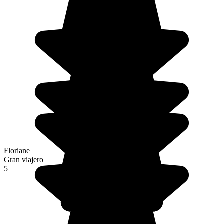
Floriane
Gran viajero
5