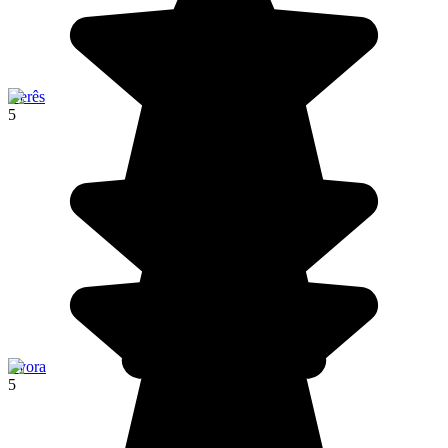
Gerês
5
Evora
5