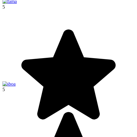
Alfama
5
Lisboa
5