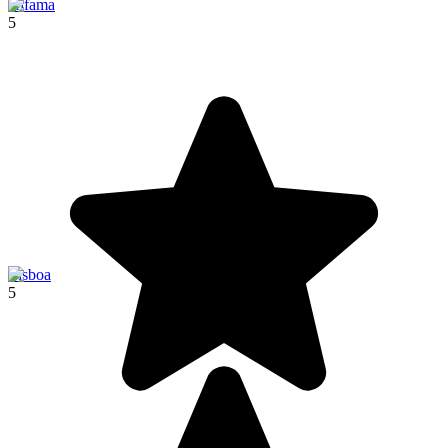
Alfama
5
Lisboa
5