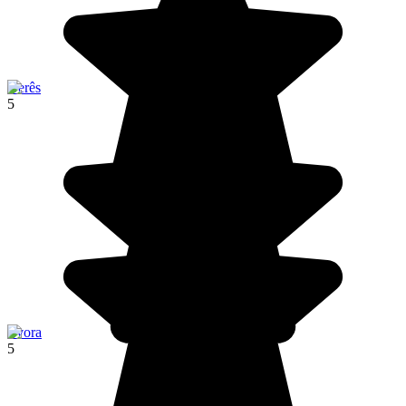
Gerês
5
Evora
5