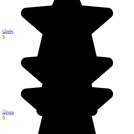
Gerês
5
Evora
5