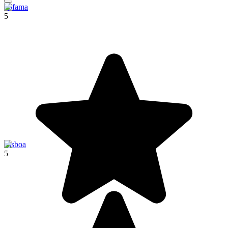
Alfama
5
Lisboa
5