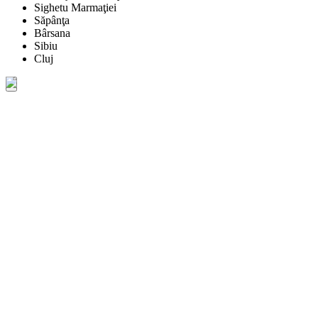
Sighetu Marmaţiei
Săpânţa
Bârsana
Sibiu
Cluj