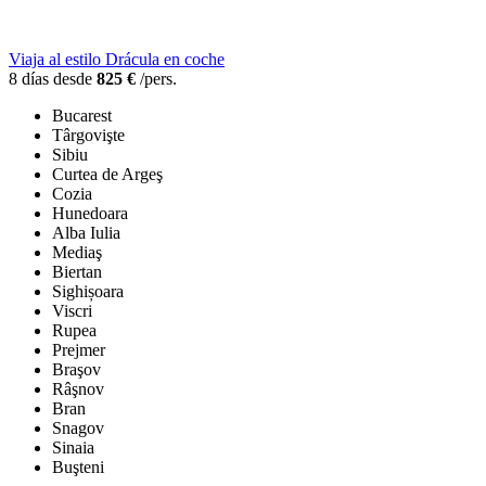
Viaja al estilo Drácula en coche
8 días desde
825 €
/pers.
Bucarest
Târgovişte
Sibiu
Curtea de Argeş
Cozia
Hunedoara
Alba Iulia
Mediaş
Biertan
Sighișoara
Viscri
Rupea
Prejmer
Braşov
Râşnov
Bran
Snagov
Sinaia
Buşteni