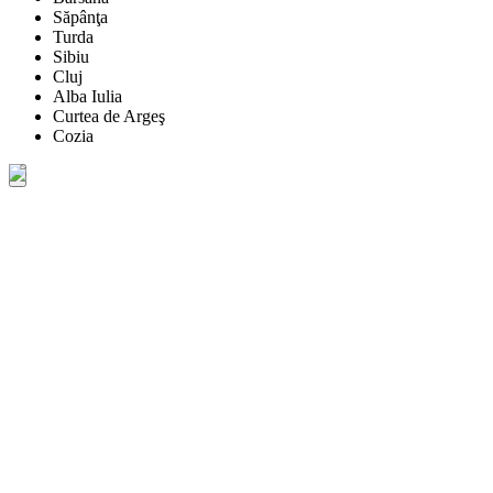
Săpânţa
Turda
Sibiu
Cluj
Alba Iulia
Curtea de Argeş
Cozia