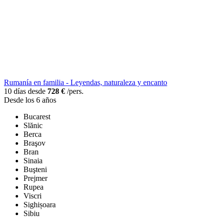
Rumanía en familia - Leyendas, naturaleza y encanto
10 días desde
728 €
/pers.
Desde los 6 años
Bucarest
Slănic
Berca
Braşov
Bran
Sinaia
Buşteni
Prejmer
Rupea
Viscri
Sighișoara
Sibiu