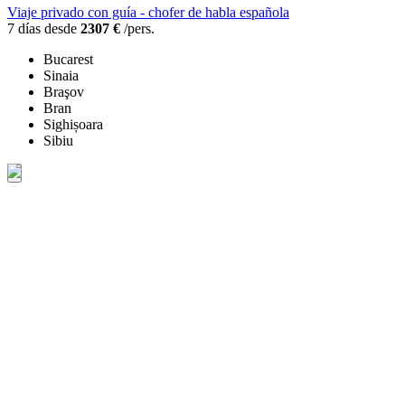
Viaje privado con guía - chofer de habla española
7 días desde
2307 €
/pers.
Bucarest
Sinaia
Braşov
Bran
Sighișoara
Sibiu