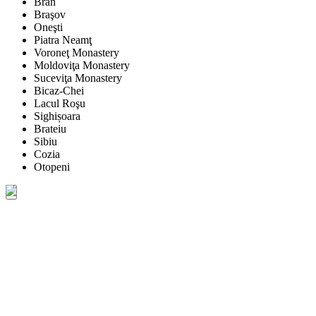
Bran
Braşov
Oneşti
Piatra Neamţ
Voroneţ Monastery
Moldoviţa Monastery
Suceviţa Monastery
Bicaz-Chei
Lacul Roşu
Sighișoara
Brateiu
Sibiu
Cozia
Otopeni