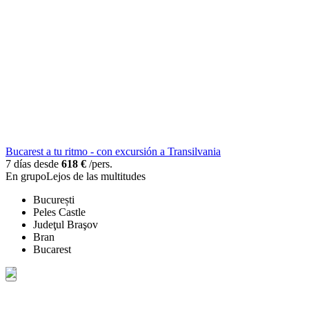
Bucarest a tu ritmo - con excursión a Transilvania
7 días desde
618 €
/pers.
En grupo
Lejos de las multitudes
București
Peles Castle
Judeţul Braşov
Bran
Bucarest