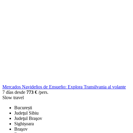
Mercados Navideños de Ensueño: Explora Transilvania al volante
7 días desde
773 €
/pers.
Slow travel
București
Judeţul Sibiu
Judeţul Braşov
Sighișoara
Braşov