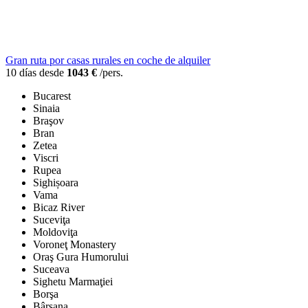
Gran ruta por casas rurales en coche de alquiler
10 días desde
1043 €
/pers.
Bucarest
Sinaia
Braşov
Bran
Zetea
Viscri
Rupea
Sighișoara
Vama
Bicaz River
Suceviţa
Moldoviţa
Voroneţ Monastery
Oraş Gura Humorului
Suceava
Sighetu Marmaţiei
Borşa
Bârsana