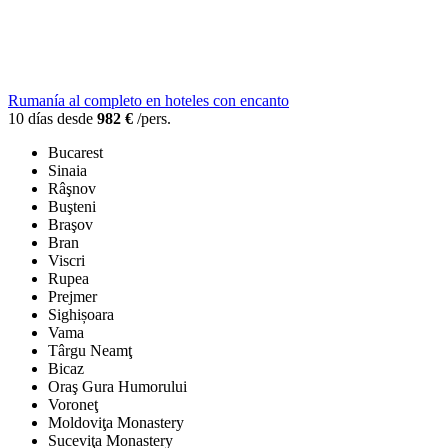
Rumanía al completo en hoteles con encanto
10 días desde
982 €
/pers.
Bucarest
Sinaia
Râşnov
Buşteni
Braşov
Bran
Viscri
Rupea
Prejmer
Sighișoara
Vama
Târgu Neamţ
Bicaz
Oraş Gura Humorului
Voroneţ
Moldoviţa Monastery
Suceviţa Monastery