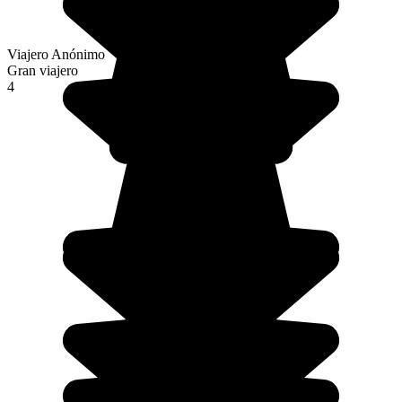
Viajero Anónimo
Gran viajero
4