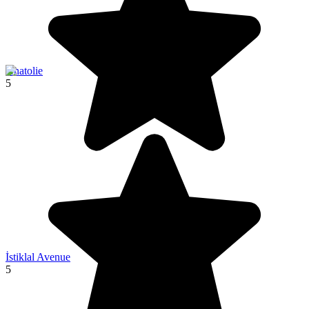
Anatolie
5
İstiklal Avenue
5