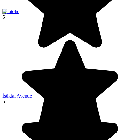
Anatolie
5
İstiklal Avenue
5