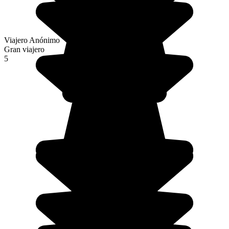
Viajero Anónimo
Gran viajero
5