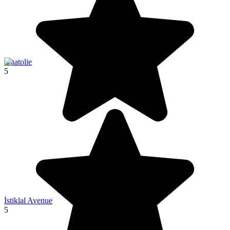
Anatolie
5
İstiklal Avenue
5