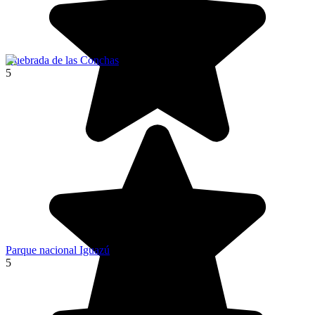
Quebrada de las Conchas
5
Parque nacional Iguazú
5