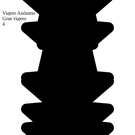
Viajero Anónimo
Gran viajero
4