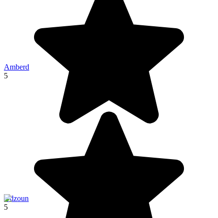
Amberd
5
Odzoun
5