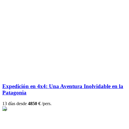
Expedición en 4x4: Una Aventura Inolvidable en la
Patagonia
13 días desde
4850 €
/pers.