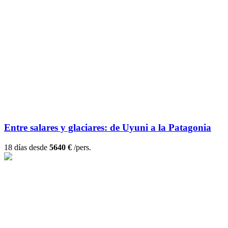
Entre salares y glaciares: de Uyuni a la Patagonia
18 días desde
5640 €
/pers.