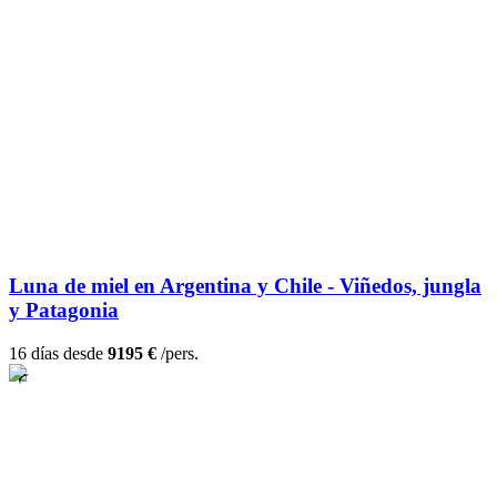
Luna de miel en Argentina y Chile - Viñedos, jungla
y Patagonia
16 días desde
9195 €
/pers.