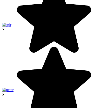
Trogir
5
Supetar
5