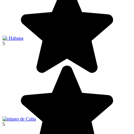
La Habana
5
Santiago de Cuba
5