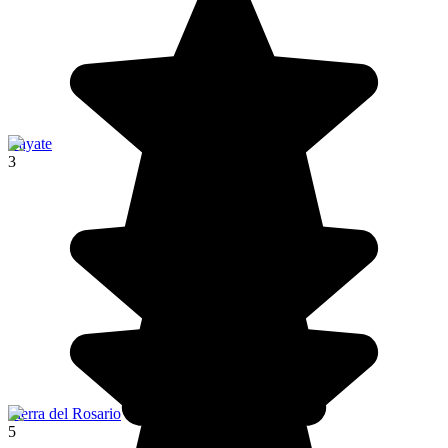
Bayate
3
Sierra del Rosario
5