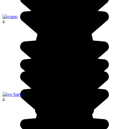
Bayamo
4
Cayo Saetia
4