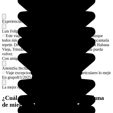
Experiencias memorables
Favoritos de nuestros viajeros
Luis Felipe
Su flechazo
Este viaje ha sido diferente. Ha sido tan diferente que aunque
todos mis viajes me han gustado, éste es el único que me encantaría
repetir. De los sitios que visité en Cuba, me quedaría con la Habana
Vieja, Trinidad y sus paradisíacas playas. Ojalá algún día pueda
volver.
Con amigos
10/3/2025
Artemi
Su flechazo
Viaje excepcional Me ha encantado Las casas particulares lo mejir
En grupo
8/1/2025
La mejor época para ir.
¿Cuál es la mejor época para ir de luna
de miel a Cuba?