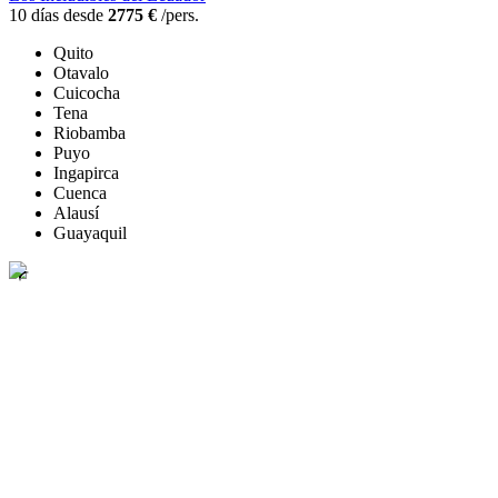
10 días desde
2775 €
/pers.
Quito
Otavalo
Cuicocha
Tena
Riobamba
Puyo
Ingapirca
Cuenca
Alausí
Guayaquil