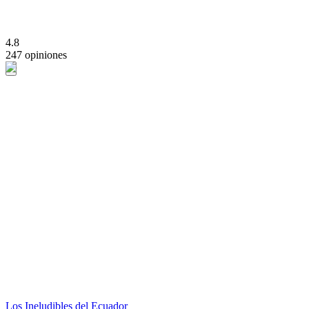
4.8
247 opiniones
Los Ineludibles del Ecuador