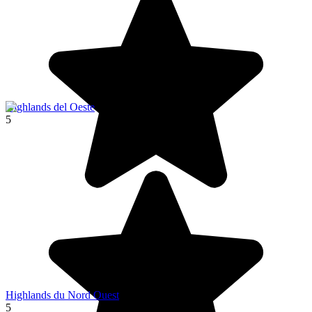
Highlands del Oeste
5
Highlands du Nord Ouest
5