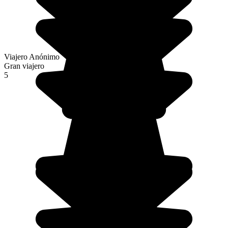
Viajero Anónimo
Gran viajero
5