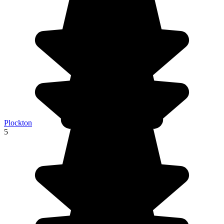
Plockton
5