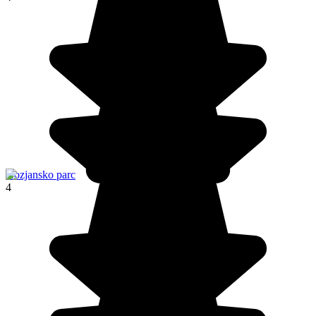
Kozjansko parc
4