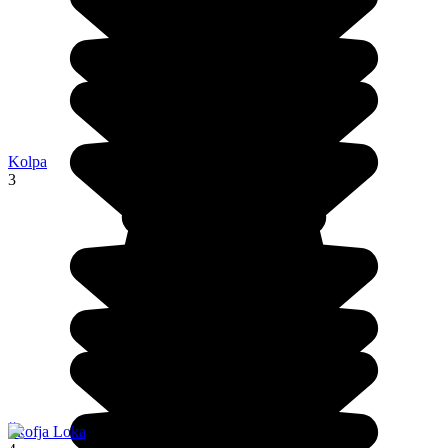
Kolpa
3
Škofja Loka