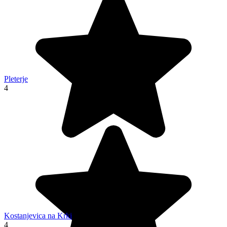
Pleterje
4
Kostanjevica na Krki
4