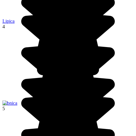
Lipica
4
Ribnica
5