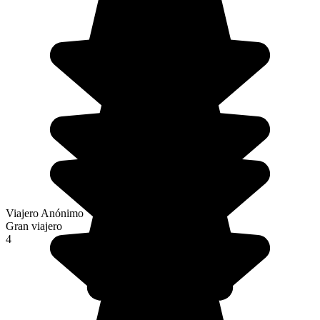
Viajero Anónimo
Gran viajero
4