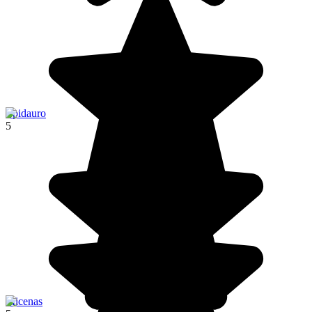
Epidauro
5
Micenas