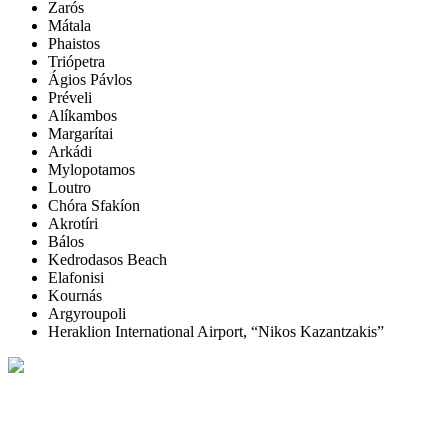
Zarós
Mátala
Phaistos
Triópetra
Ágios Pávlos
Préveli
Alíkambos
Margarítai
Arkádi
Mylopotamos
Loutro
Chóra Sfakíon
Akrotíri
Bálos
Kedrodasos Beach
Elafonisi
Kournás
Argyroupoli
Heraklion International Airport, “Nikos Kazantzakis”