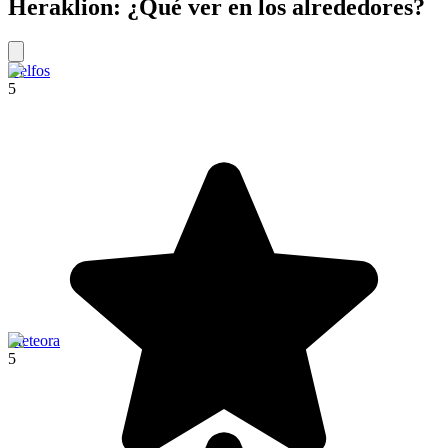
Heraklion: ¿Qué ver en los alrededores?
Delfos
5
Meteora
5