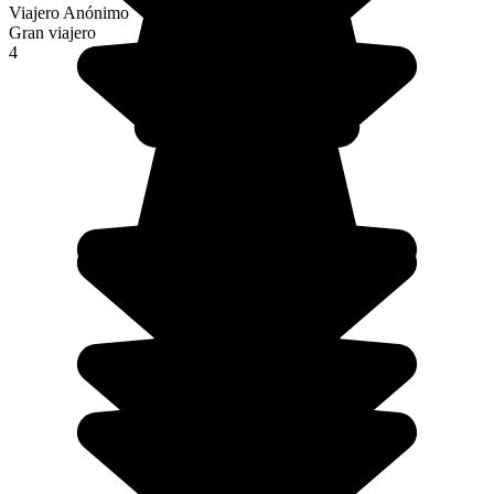
Viajero Anónimo
Gran viajero
4