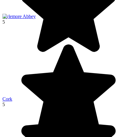
Kylemore Abbey
5
Cork
5