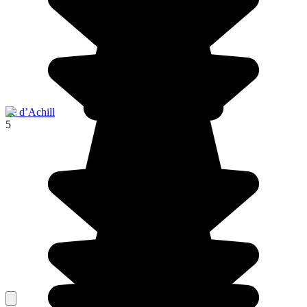
Ile d’Achill
5