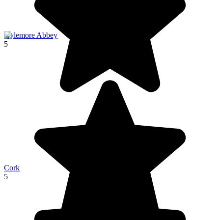
Kylemore Abbey
5
Cork
5