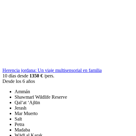
Herencia jordana: Un viaje multisensorial en familia
10 días desde
1350 €
/pers.
Desde los 6 años
Ammán
Shawmarī Wildlife Reserve
Qal‘at ‘Ajlūn
Jerash
Mar Muerto
Salt
Petra
Madaba
Wādī al Karak