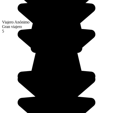
Viajero Anónimo
Gran viajero
5