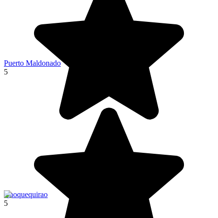
Puerto Maldonado
5
Choquequirao
5