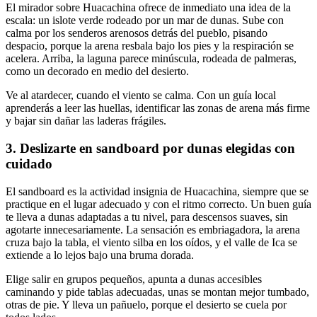
El mirador sobre Huacachina ofrece de inmediato una idea de la
escala: un islote verde rodeado por un mar de dunas. Sube con
calma por los senderos arenosos detrás del pueblo, pisando
despacio, porque la arena resbala bajo los pies y la respiración se
acelera. Arriba, la laguna parece minúscula, rodeada de palmeras,
como un decorado en medio del desierto.
Ve al atardecer, cuando el viento se calma. Con un guía local
aprenderás a leer las huellas, identificar las zonas de arena más firme
y bajar sin dañar las laderas frágiles.
3. Deslizarte en sandboard por dunas elegidas con
cuidado
El sandboard es la actividad insignia de Huacachina, siempre que se
practique en el lugar adecuado y con el ritmo correcto. Un buen guía
te lleva a dunas adaptadas a tu nivel, para descensos suaves, sin
agotarte innecesariamente. La sensación es embriagadora, la arena
cruza bajo la tabla, el viento silba en los oídos, y el valle de Ica se
extiende a lo lejos bajo una bruma dorada.
Elige salir en grupos pequeños, apunta a dunas accesibles
caminando y pide tablas adecuadas, unas se montan mejor tumbado,
otras de pie. Y lleva un pañuelo, porque el desierto se cuela por