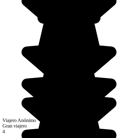
Viajero Anónimo
Gran viajero
4