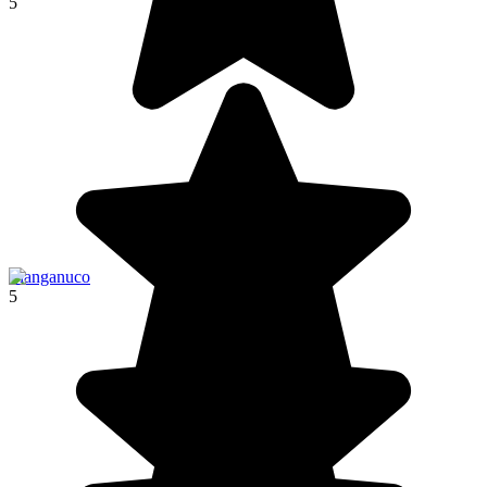
5
Llanganuco
5