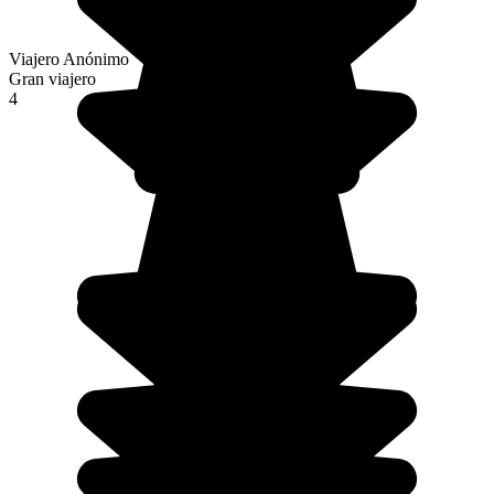
Viajero Anónimo
Gran viajero
4