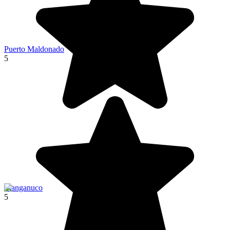
Puerto Maldonado
5
Llanganuco
5