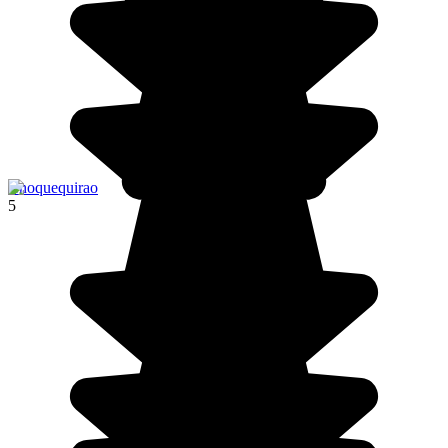
Choquequirao
5