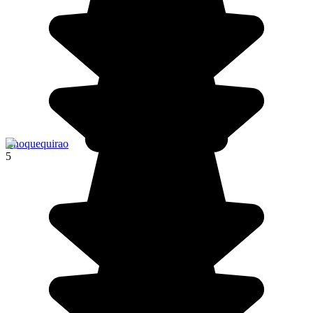
Choquequirao
5