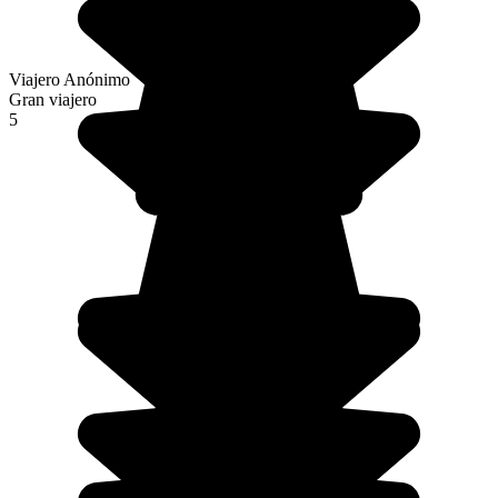
Viajero Anónimo
Gran viajero
5