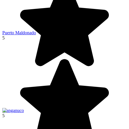
Puerto Maldonado
5
Llanganuco
5