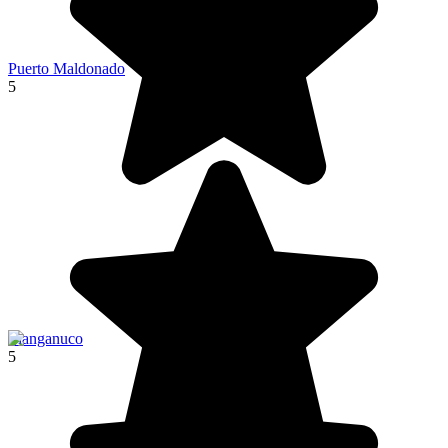
Puerto Maldonado
5
Llanganuco
5