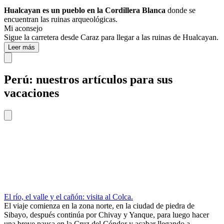
Hualcayan es un pueblo en la Cordillera Blanca
donde se
encuentran las ruinas arqueológicas.
Mi aconsejo
Sigue la carretera desde Caraz para llegar a las ruinas de Hualcayan.
Leer más
Perú: nuestros artículos para sus
vacaciones
El río, el valle y el cañón: visita al Colca.
El viaje comienza en la zona norte, en la ciudad de piedra de
Sibayo, después continúa por Chivay y Yanque, para luego hacer
una breve pausa en la Cruz del Cóndor y acabar llegando a