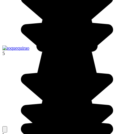
Choquequirao
5