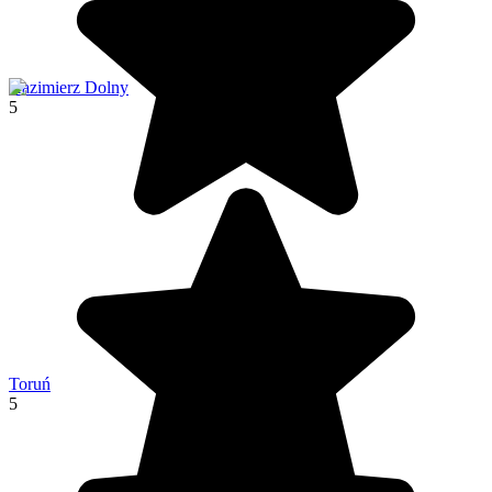
Kazimierz Dolny
5
Toruń
5