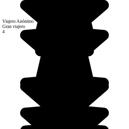
Viajero Anónimo
Gran viajero
4