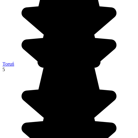
Toruń
5