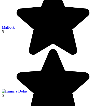
Malbork
5
Kazimierz Dolny
5