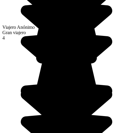
Viajero Anónimo
Gran viajero
4