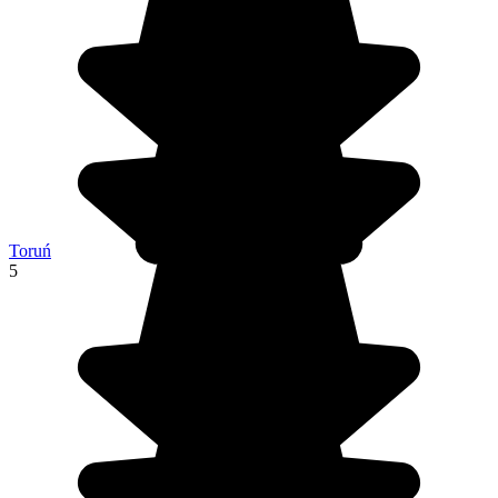
Toruń
5