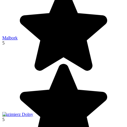
Malbork
5
Kazimierz Dolny
5