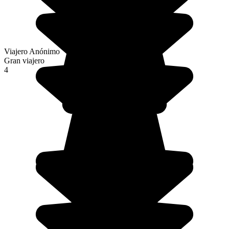
Viajero Anónimo
Gran viajero
4