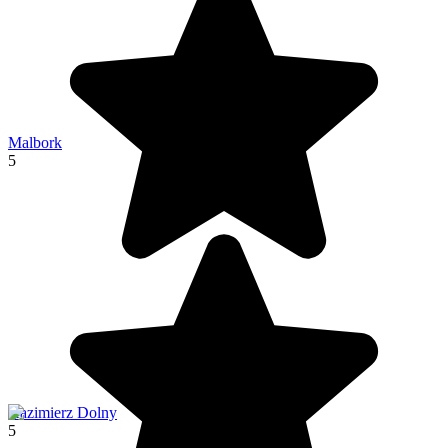
Malbork
5
Kazimierz Dolny
5