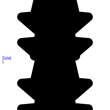
Toruń
5