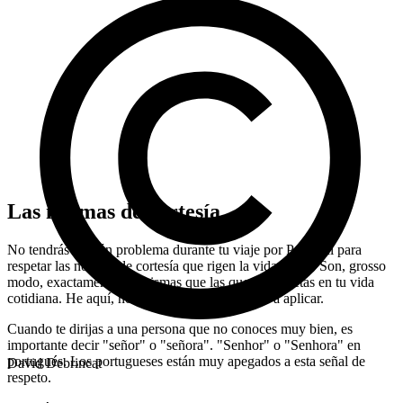
Las normas de cortesía
No tendrás ningún problema durante tu viaje por Portugal para
respetar las normas de cortesía que rigen la vida diaria. Son, grosso
modo, exactamente las mismas que las que ya respetas en tu vida
cotidiana. He aquí, no obstante, algunas reglas a aplicar.
Cuando te dirijas a una persona que no conoces muy bien, es
importante decir "señor" o "señora". "Senhor" o "Senhora" en
portugués. Los portugueses están muy apegados a esta señal de
David Debrincat
respeto.