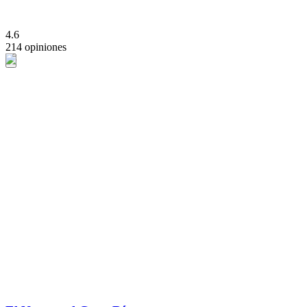
4.6
214 opiniones