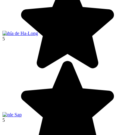
Bahía de Ha-Long
5
Tonle Sap
5