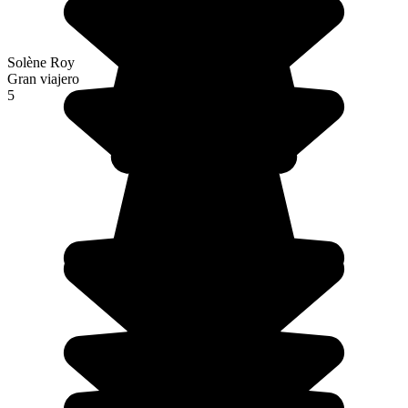
Solène Roy
Gran viajero
5