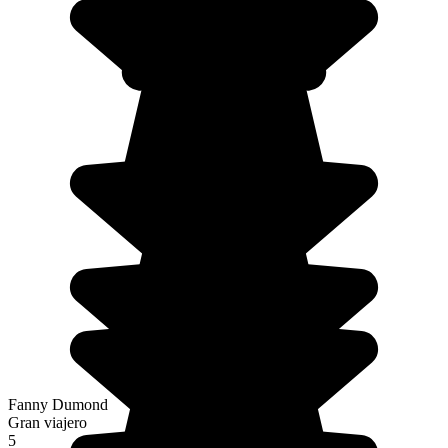
Fanny Dumond
Gran viajero
5