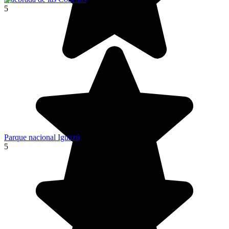
5
Parque nacional Iguazú
5