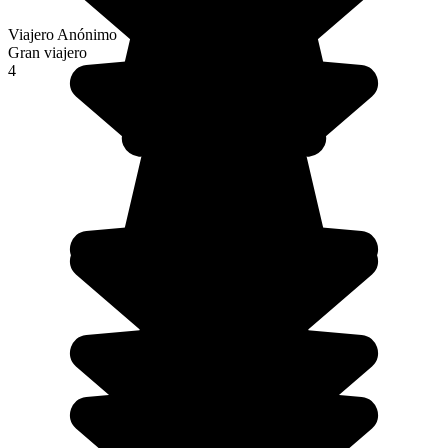
Viajero Anónimo
Gran viajero
4