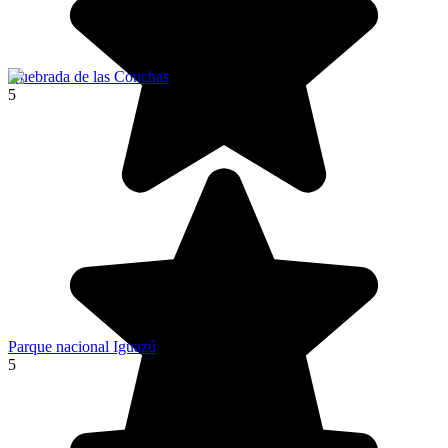
Quebrada de las Conchas
5
Parque nacional Iguazú
5