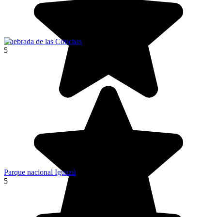
Quebrada de las Conchas
5
Parque nacional Iguazú
5