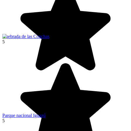
Quebrada de las Conchas
5
Parque nacional Iguazú
5