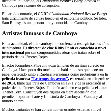
dictadura. Su partido, el
Cambodian People's Party
, destaca en
Camboya por razones de corrupción.
El partido contrario, el CNRP (
Cambodian National Rescue Party
)
trata difícilmente de abrirse hueco en el panorama político. Su líder,
Sam Rainsy, es una persona muy conocida en Camboya.
Artistas famosos de Camboya
En la actualidad, el arte camboyano comienza a resurgir tras los años
de dictadura.
El director de cine Rithy Panh es conocido a nivel
internacional
por sus comprometidas obras que tratan sobre el
periodo de los Jémeres Rojos.
El actor Kompheak Phoeung goza también de un gran aprecio en
Camboya. Hace poco dio mucho que hablar, puesto que tiene un
papel destacado junto a Raphael Personnaz como protagonista en
la
película francesa
"Le temps des aveux"
, estrenada en diciembre
de 2014
, filme que trata de Camboya en 1971 y de la ascensión al
poder de los Jémeres Rojos. También actúa en esta película el actor
Thanet Torn. Constituyen dos figuras en clara ascensión que
permiten exportar el arte y la historia de Camboya a Francia y al
mundo entero.
Muchos cantantes se han convertido en grandes estrellas a nivel