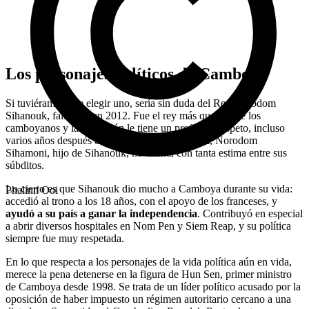
Los personajes políticos de Camboya
Si tuviéramos que elegir uno, sería sin duda del Rey Norodom
Sihanouk, fallecido en 2012. Fue el rey más querido de los
camboyanos y la población le tiene un profundo respeto, incluso
varios años después de su muerte. El rey actual, Norodom
Sihamoni, hijo de Sihanouk, no cuenta con tanta estima entre sus
súbditos.
Lo cierto es que Sihanouk dio mucho a Camboya durante su vida:
Phalinn Ooi
accedió al trono a los 18 años, con el apoyo de los franceses, y
ayudó a su país a ganar la independencia
. Contribuyó en especial
a abrir diversos hospitales en Nom Pen y Siem Reap, y su política
siempre fue muy respetada.
En lo que respecta a los personajes de la vida política aún en vida,
merece la pena detenerse en la figura de Hun Sen, primer ministro
de Camboya desde 1998. Se trata de un líder político acusado por la
oposición de haber impuesto un régimen autoritario cercano a una