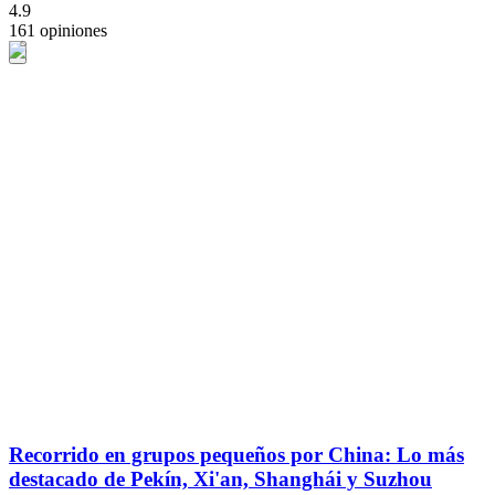
4.9
161 opiniones
Recorrido en grupos pequeños por China: Lo más
destacado de Pekín, Xi'an, Shanghái y Suzhou