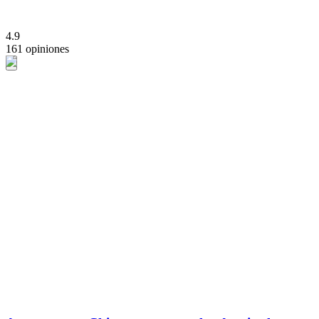
4.9
161 opiniones