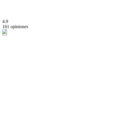
4.9
161 opiniones