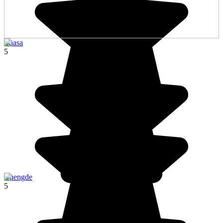
Lhasa
5
Chengde
5