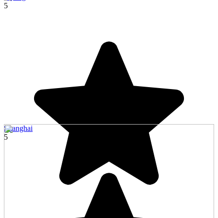
5
Shanghai
5