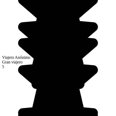
Viajero Anónimo
Gran viajero
5