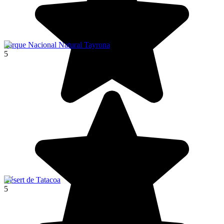
Parque Nacional Natural Tayrona
5
Désert de Tatacoa
5